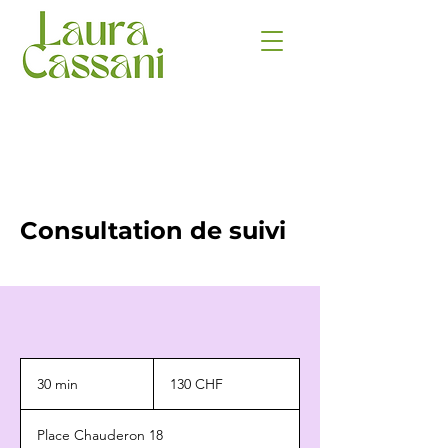
Consultation de suivi
130
francs
30 min
3
130 CHF
suisses
0
m
Place Chauderon 18
i